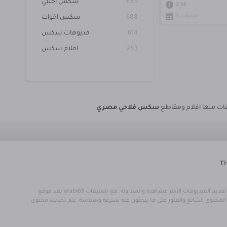
889
سكس اجنبي
2:56
3 سنوات
688
سكس اخوات
614
فديوهات سكس
283
افلام سكس
سكس فلاحي مصري
T
يعد موقع arabx69 منصة عربية متخصصة في عرض مقاطع الفيديو للبالغين، حيث يوفر مجموعة واسعة من سكس مترجم عربي إلى جانب محتوى عربي وأجنبي منظم بعناية. يركز الموقع على تقديم الفيديوهات الأكثر مشاهدة والمتداولة، مع تصنيفات
سرعة وسلاسة. يتم تحديث محتوى arabx69 بشكل مستمر لعرض أحدث المقاطع الرائجة، مع دعم كامل للغة العربية وتجربة تصفح مريحة، مما يجعله وجهة مفضلة